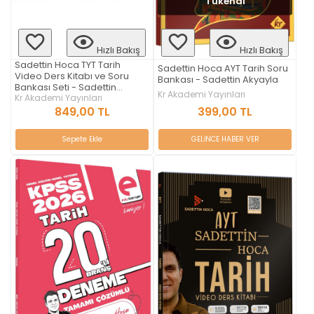
Tükendi
Hızlı Bakış
Hızlı Bakış
Sadettin Hoca TYT Tarih
Sadettin Hoca AYT Tarih Soru
Video Ders Kitabı ve Soru
Bankası - Sadettin Akyayla
Bankası Seti - Sadettin
Kr Akademi Yayınları
Akyayla
Kr Akademi Yayınları
399,00 TL
849,00 TL
GELİNCE HABER VER
Sepete Ekle