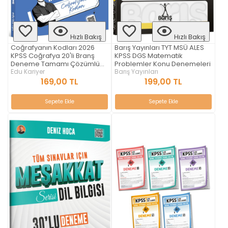
Hızlı Bakış
Hızlı Bakış
Coğrafyanın Kodları 2026
Barış Yayınları TYT MSÜ ALES
KPSS Coğrafya 20'li Branş
KPSS DGS Matematik
Deneme Tamamı Çözümlü
Problemler Konu Denemeleri
Edu Kariyer
Edu Kariyer
Barış Yayınları
169,00 TL
199,00 TL
Sepete Ekle
Sepete Ekle