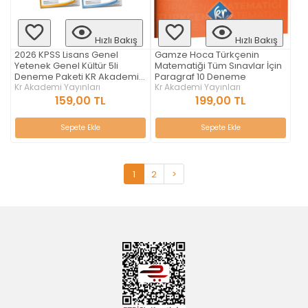
Hızlı Bakış
Hızlı Bakış
2026 KPSS Lisans Genel
Gamze Hoca Türkçenin
Yetenek Genel Kültür 5li
Matematiği Tüm Sınavlar İçin
Deneme Paketi KR Akademi
Paragraf 10 Deneme
Yayınları
Kr Akademi Yayınları
Kr Akademi Yayınları
159,00 TL
199,00 TL
Sepete Ekle
Sepete Ekle
1
2
>