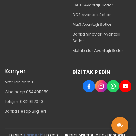
ÖABT Avantajlı Setler
DGS Avantajlı Setler
ALES Avantajlı Setler
Banka Sınavları Avantajlı
Setler
Mülakatlar Avantajlı Setler
Kariyer
BIZI TAKIP EDIN
Aktif İlanlarımız
Whatsapp:05449110591
İletişim: 03129112020
Banka Hesap Bilgileri
Bu site,
PobolEti®
Entegre E-ticaret Sistemi ile hazırlanmıştır.