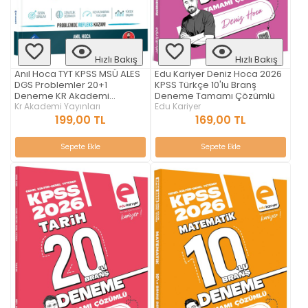
Hızlı Bakış
Hızlı Bakış
Anıl Hoca TYT KPSS MSÜ ALES
Edu Kariyer Deniz Hoca 2026
DGS Problemler 20+1
KPSS Türkçe 10'lu Branş
Deneme KR Akademi
Deneme Tamamı Çözümlü
Yayınları
Kr Akademi Yayınları
Edu Kariyer
199,00 TL
169,00 TL
Sepete Ekle
Sepete Ekle