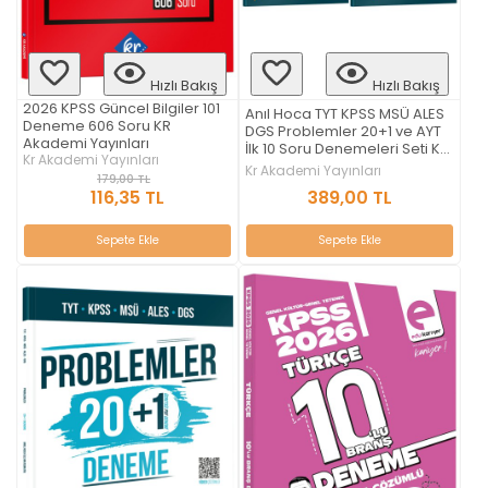
Hızlı Bakış
Hızlı Bakış
2026 KPSS Güncel Bilgiler 101
Anıl Hoca TYT KPSS MSÜ ALES
Deneme 606 Soru KR
DGS Problemler 20+1 ve AYT
Akademi Yayınları
İlk 10 Soru Denemeleri Seti KR
Kr Akademi Yayınları
Akademi Yayınları
Kr Akademi Yayınları
179,00 TL
116,35 TL
389,00 TL
Sepete Ekle
Sepete Ekle