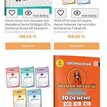
Hızlı Bakış
Hızlı Bakış
Deniz Hoca Tüm Sınavlar İçin
2026 KPSS Lise Ön Lisans
Meşakkat Serisi Dil Bilgisi 30'lu
Genel Yetenek Genel Kültür
Deneme Sınavı KR Akademi
5li Deneme Paketi KR
Yayınları
Kr Akademi Yayınları
Akademi Yayınları
Kr Akademi Yayınları
199,00 TL
159,00 TL
Sepete Ekle
Sepete Ekle