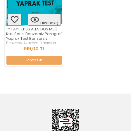
Hızlı Bakış
TYT AYT KPSS ALES DGS MSÜ
Kral Serisi Benzersiz Paragraf
Yaprak Test Benzersiz
Akademi Yayınları
Benzersiz Akademi Yayınları
199,00 TL
Sepete Ekle