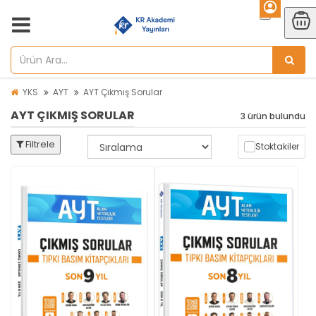
YKS
AYT
AYT Çıkmış Sorular
AYT ÇIKMIŞ SORULAR
3 ürün bulundu
Filtrele
Stoktakiler