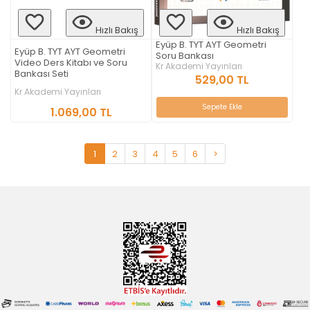
Hızlı Bakış
Hızlı Bakış
Eyüp B. TYT AYT Geometri
Eyüp B. TYT AYT Geometri
Soru Bankası
Video Ders Kitabı ve Soru
Kr Akademi Yayınları
Bankası Seti
529,00 TL
Kr Akademi Yayınları
Sepete Ekle
1.069,00 TL
1
2
3
4
5
6
>