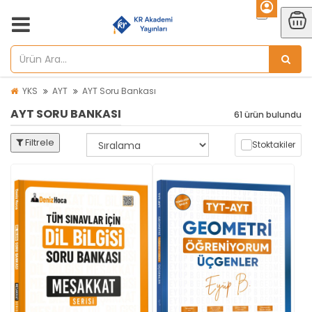
YKS
AYT
AYT Soru Bankası
AYT SORU BANKASI
61 ürün bulundu
Filtrele
Stoktakiler