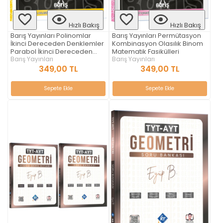
Hızlı Bakış
Hızlı Bakış
Barış Yayınları Polinomlar
Barış Yayınları Permütasyon
İkinci Dereceden Denklemler
Kombinasyon Olasılık Binom
Parabol İkinci Dereceden
Matematik Fasikülleri
Eşitsizlikler Matematik
Barış Yayınları
Barış Yayınları
Fasikülleri
349,00 TL
349,00 TL
Sepete Ekle
Sepete Ekle