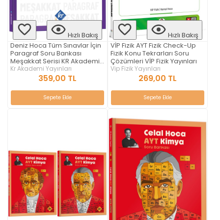
Hızlı Bakış
Hızlı Bakış
Deniz Hoca Tüm Sınavlar İçin
VİP Fizik AYT Fizik Check-Up
Paragraf Soru Bankası
Fizik Konu Tekrarları Soru
Meşakkat Serisi KR Akademi
Çözümleri VİP Fizik Yayınları
Yayınları
Kr Akademi Yayınları
Vip Fizik Yayınları
359,00 TL
269,00 TL
Sepete Ekle
Sepete Ekle