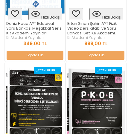
Hızlı Bakış
Hızlı Bakış
Deniz Hoca AYT Edebiyat
Ertan Sinan Şahin AYT Fizik
Soru Bankası Meşakkat Serisi
Video Ders Kitabı ve Soru
KR Akademi Yayınları
Bankası Seti KR Akademi
Kr Akademi Yayınları
Yayınları
Kr Akademi Yayınları
349,00 TL
999,00 TL
Sepete Ekle
Sepete Ekle
YENI ÜRÜN
YENI ÜRÜN