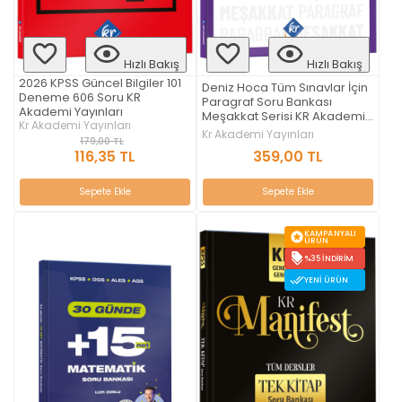
Hızlı Bakış
Hızlı Bakış
2026 KPSS Güncel Bilgiler 101
Deniz Hoca Tüm Sınavlar İçin
Deneme 606 Soru KR
Paragraf Soru Bankası
Akademi Yayınları
Meşakkat Serisi KR Akademi
Kr Akademi Yayınları
Yayınları
Kr Akademi Yayınları
179,00 TL
116,35 TL
359,00 TL
Sepete Ekle
Sepete Ekle
KAMPANYALI
ÜRÜN
%35 İNDIRIM
YENI ÜRÜN