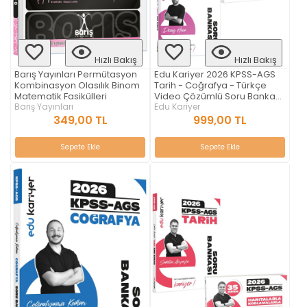
Hızlı Bakış
Hızlı Bakış
Barış Yayınları Permütasyon
Edu Kariyer 2026 KPSS-AGS
Kombinasyon Olasılık Binom
Tarih - Coğrafya - Türkçe
Matematik Fasikülleri
Video Çözümlü Soru Bankası
Barış Yayınları
Seti
Edu Kariyer
349,00 TL
999,00 TL
Sepete Ekle
Sepete Ekle