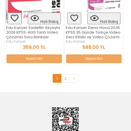
Hızlı Bakış
Hızlı Bakış
Edu Kariyer Sadettin Akyayla
Edu Kariyer Deniz Hoca 2026
2026 KPSS-AGS Tarih Video
KPSS 35 Günde Türkçe Video
Çözümlü Soru Bankası
Ders Kitabı ve Video Çözümlü
Edu Kariyer
Soru Bankası Seti
Edu Kariyer
359,00 TL
589,00 TL
Sepete Ekle
Sepete Ekle
1
2
>