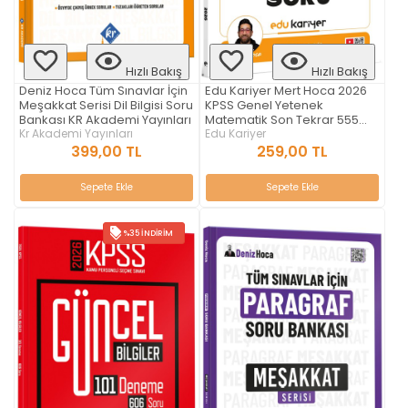
Hızlı Bakış
Hızlı Bakış
Deniz Hoca Tüm Sınavlar İçin
Edu Kariyer Mert Hoca 2026
Meşakkat Serisi Dil Bilgisi Soru
KPSS Genel Yetenek
Bankası KR Akademi Yayınları
Matematik Son Tekrar 555
Kr Akademi Yayınları
Soru
Edu Kariyer
399,00 TL
259,00 TL
Sepete Ekle
Sepete Ekle
%35 İNDIRIM