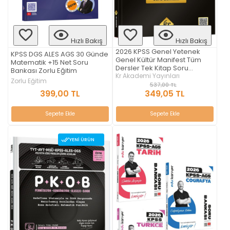
Hızlı Bakış
Hızlı Bakış
2026 KPSS Genel Yetenek
KPSS DGS ALES AGS 30 Günde
Genel Kültür Manifest Tüm
Matematik +15 Net Soru
Dersler Tek Kitap Soru
Bankası Zorlu Eğitim
Bankası KR Akademi Yayınları
Kr Akademi Yayınları
Zorlu Eğitim
537,00 TL
399,00 TL
349,05 TL
Sepete Ekle
Sepete Ekle
YENI ÜRÜN