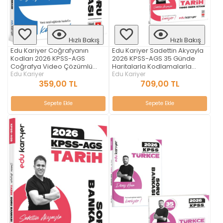
Hızlı Bakış
Hızlı Bakış
Edu Kariyer Coğrafyanın
Edu Kariyer Sadettin Akyayla
Kodları 2026 KPSS-AGS
2026 KPSS-AGS 35 Günde
Coğrafya Video Çözümlü
Haritalarla Kodlamalarla
Soru Bankası
Edu Kariyer
Tarih Video Ders Kitabı ve
Edu Kariyer
Video Çözümlü Soru Bankası
359,00 TL
709,00 TL
Seti
Sepete Ekle
Sepete Ekle