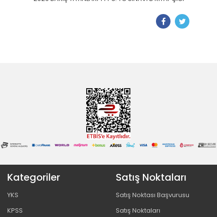
Kategoriler
Satış Noktaları
YKS
Satış Noktası Başvurusu
KPSS
Satış Noktaları