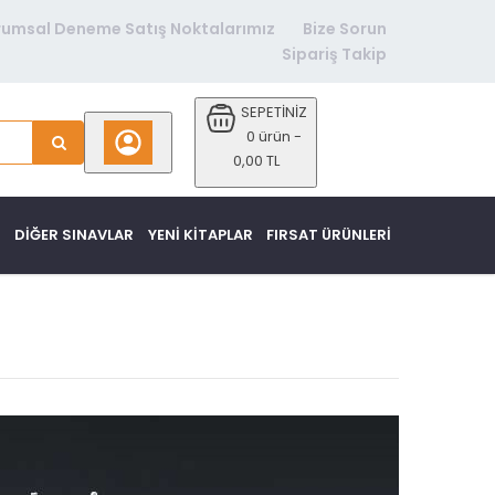
rumsal Deneme Satış Noktalarımız
Bize Sorun
Sipariş Takip
SEPETİNİZ
0 ürün -
0,00 TL
DİĞER SINAVLAR
YENI KITAPLAR
FIRSAT ÜRÜNLERI