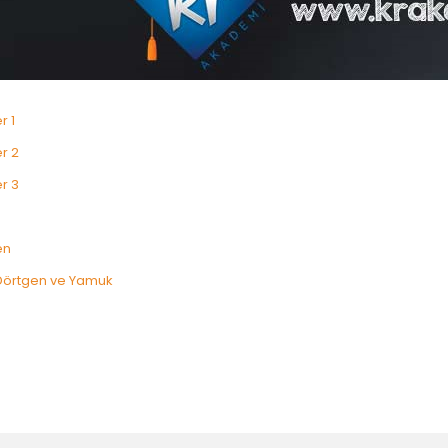
r 1
r 2
r 3
en
Dörtgen ve Yamuk