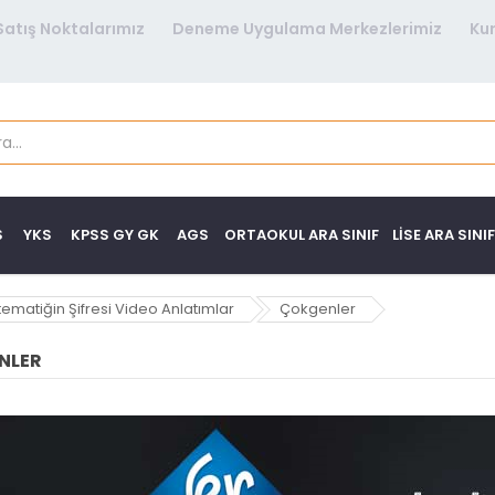
Satış Noktalarımız
Deneme Uygulama Merkezlerimiz
Ku
S
YKS
KPSS GY GK
AGS
ORTAOKUL ARA SINIF
LISE ARA SINIF
ematiğin Şifresi Video Anlatımlar
Çokgenler
NLER