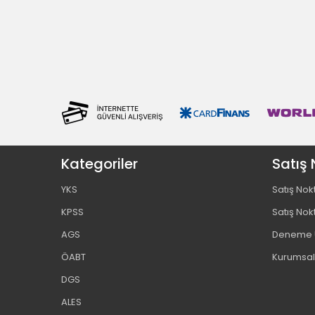
Kategoriler
Satış 
YKS
Satış Nok
KPSS
Satış Nok
AGS
Deneme U
ÖABT
Kurumsal
DGS
ALES