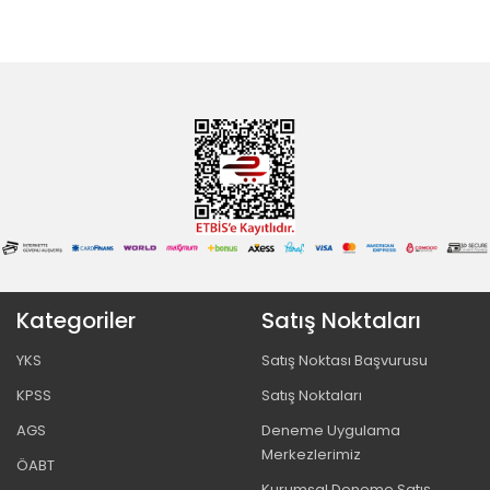
Kategoriler
Satış Noktaları
YKS
Satış Noktası Başvurusu
KPSS
Satış Noktaları
AGS
Deneme Uygulama
Merkezlerimiz
ÖABT
Kurumsal Deneme Satış