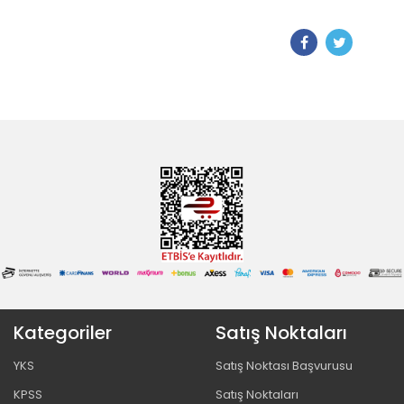
Kategoriler
Satış Noktaları
YKS
Satış Noktası Başvurusu
KPSS
Satış Noktaları