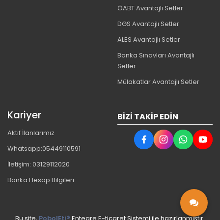
ÖABT Avantajlı Setler
DGS Avantajlı Setler
ALES Avantajlı Setler
Banka Sınavları Avantajlı
Setler
Mülakatlar Avantajlı Setler
Kariyer
BIZI TAKIP EDIN
Aktif İlanlarımız
Whatsapp:05449110591
İletişim: 03129112020
Banka Hesap Bilgileri
Bu site,
PobolEti®
Entegre E-ticaret Sistemi ile hazırlanmıştır.