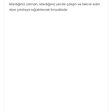
İstediğiniz zaman, istediğiniz yerde çalışın ve tekrar edin
diye çantaya sığabilecek boyuttadır.
LGS İnkilap Tarihi ve Atatürkçülük Din Kültürü ve Ahlak
Bilgisi Poster Notlar
LGS Fen Bilimleri Poster Notlar
LGS İ
Poster Notlar Nedir?
Poster notlar; size her üniteyi bir sayfada anlatan ve
anlatırken sizin görsel hafızanızı kullanan LGS’de başarıya
giden yoldaki en büyük yardımcıLGS'ye hazırlanan 7 ve 8
sınıflar için birebir uygundur.
Her konu tek sayfada anlatılmıştır.
Tamamı renkli ve kuşe baskıdır.
Konuların anlaşılmasını kolaylaştırmak için görsellerden,
tablolardan, grafiklerden, şemalardan ve kavram
haritalarından yararlanılmıştır.
MEB kazanımları ve müfredatına birebir uyumlu ve %100
günceldir.