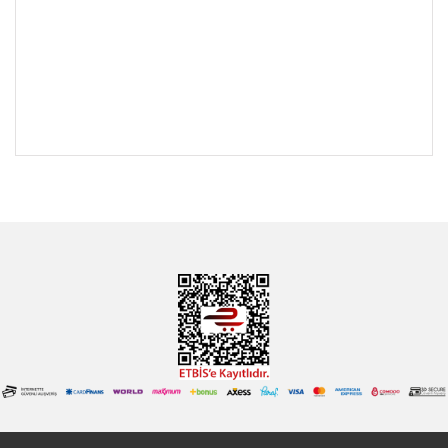
Her ders, o branşın zümre başkanı tarafından hazırlanmıştır.
Spirallidir bu sayede kullanımı
İstediğiniz zaman, istediğiniz yerde çalışın ve tekrar edin diye
çantaya sığabilecek boyuttadır.