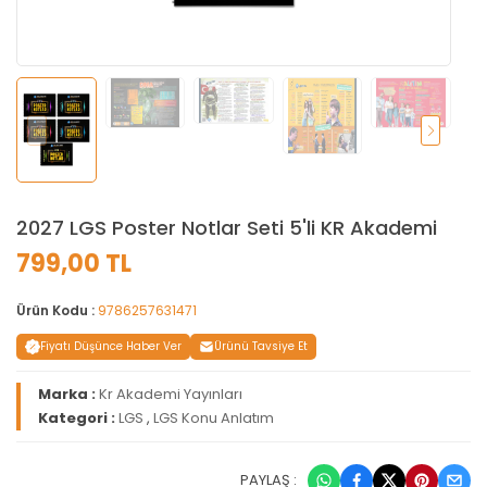
2027 LGS Poster Notlar Seti 5'li KR Akademi
799,00 TL
Ürün Kodu :
9786257631471
Fiyatı Düşünce Haber Ver
Ürünü Tavsiye Et
Marka :
Kr Akademi Yayınları
Kategori :
LGS
,
LGS Konu Anlatım
PAYLAŞ :