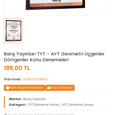
Barış Yayınları TYT - AYT Geometri Üçgenler
Dörtgenler Konu Denemeleri
199,00 TL
Ürün Kodu :
9786259738567
Fiyatı Düşünce Haber Ver
Ürünü Tavsiye Et
Marka :
Barış Yayınları
Kategori :
TYT Deneme Sınavı
,
AYT Deneme Sınavı
En geç 10 Ağustos Pazartesi günü kargoya verilir.