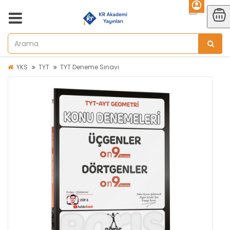
YKS
TYT
TYT Deneme Sınavı