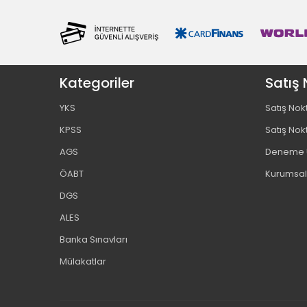
Kategoriler
Satış 
YKS
Satış Nok
KPSS
Satış Nok
AGS
Deneme U
ÖABT
Kurumsal
DGS
ALES
Banka Sınavları
Mülakatlar