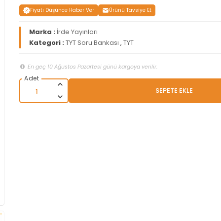
Fiyatı Düşünce Haber Ver
Ürünü Tavsiye Et
Marka :
İrde Yayınları
Kategori :
TYT Soru Bankası
,
TYT
En geç 10 Ağustos Pazartesi günü kargoya verilir.
SEPETE EKLE