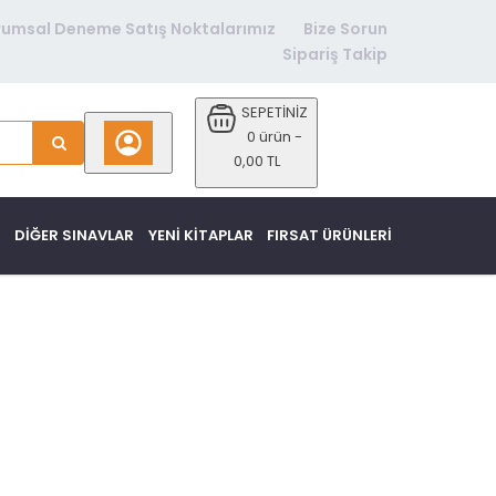
rumsal Deneme Satış Noktalarımız
Bize Sorun
Sipariş Takip
SEPETİNİZ
0 ürün -
0,00 TL
DİĞER SINAVLAR
YENI KITAPLAR
FIRSAT ÜRÜNLERI