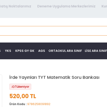
Satış Noktalarımız
Deneme Uygulama Merkezlerimiz
Ku
S
YKS
KPSS GY GK
AGS
ORTAOKUL ARA SINIF
LISE ARA SINIF
İrde Yayınları TYT Matematik Soru Bankası
Tükeniyor
520,00 TL
Ürün Kodu :
9786258091892