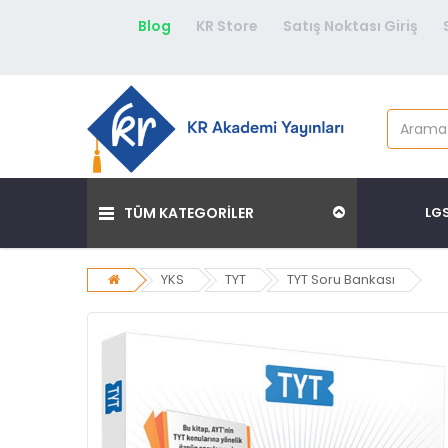
Blog
KR Store
Satış Noktası Giriş
TÜM KATEGORİLER
LG
YKS
TYT
TYT Soru Bankası