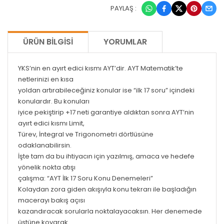
PAYLAŞ :
ÜRÜN BILGISI
YORUMLAR
YKS’nin en ayırt edici kısmı AYT’dir. AYT Matematik’te
netlerinizi en kısa
yoldan artırabileceğiniz konular ise “ilk 17 soru” içindeki
konulardır. Bu konuları
iyice pekiştirip +17 neti garantiye aldıktan sonra AYT’nin
ayırt edici kısmı Limit,
Türev, İntegral ve Trigonometri dörtlüsüne
odaklanabilirsin.
İşte tam da bu ihtiyacın için yazılmış, amaca ve hedefe
yönelik nokta atışı
çalışma: “AYT İlk 17 Soru Konu Denemeleri”
Kolaydan zora giden akışıyla konu tekrarı ile başladığın
macerayı bakış açısı
kazandıracak sorularla noktalayacaksın. Her denemede
üstüne koyarak