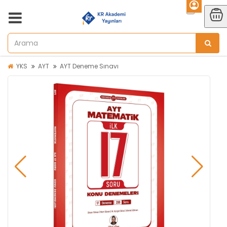
YKS
AYT
AYT Deneme Sınavı