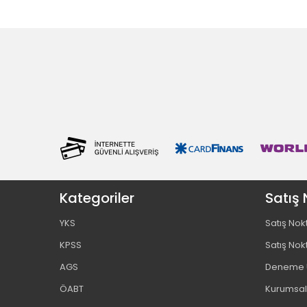
Kategoriler
Satış 
YKS
Satış Nok
KPSS
Satış Nok
AGS
Deneme U
ÖABT
Kurumsal