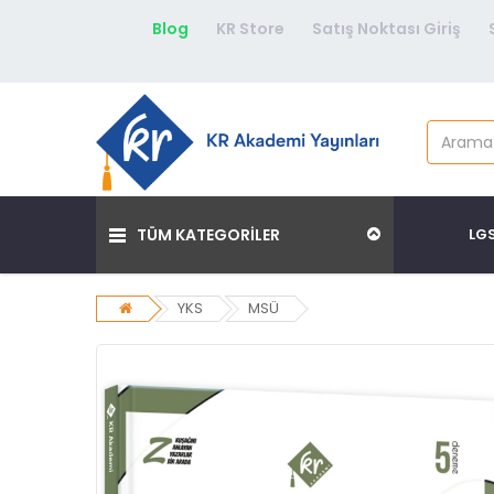
Blog
KR Store
Satış Noktası Giriş
TÜM KATEGORİLER
LG
YKS
MSÜ