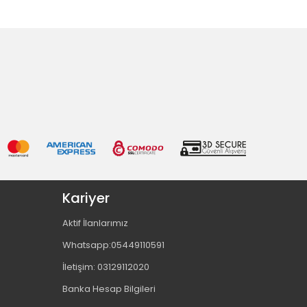
Kariyer
Aktif İlanlarımız
Whatsapp:05449110591
İletişim: 03129112020
Banka Hesap Bilgileri