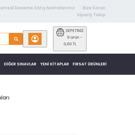
rumsal Deneme Satış Noktalarımız
Bize Sorun
Sipariş Takip
SEPETİNİZ
0 ürün -
0,00 TL
DİĞER SINAVLAR
YENI KITAPLAR
FIRSAT ÜRÜNLERI
ları