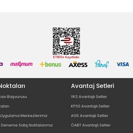
Noktaları
Avantaj Setleri
tası Başvurusu
YKS Avantajlı Setler
taları
KPSS Avantajlı Setler
ygulama Merkezlerimiz
AGS Avantajlı Setler
 Deneme Satış Noktalarımız
ÖABT Avantajlı Setler