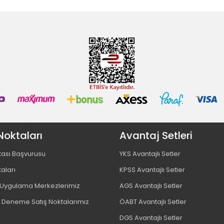
Noktaları
Avantaj Setleri
tası Başvurusu
YKS Avantajlı Setler
taları
KPSS Avantajlı Setler
ygulama Merkezlerimiz
AGS Avantajlı Setler
 Deneme Satış Noktalarımız
ÖABT Avantajlı Setler
DGS Avantajlı Setler