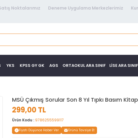
Satış Noktalarımız
Deneme Uygulama Merkezlerimiz
Ku
S
YKS
KPSS GY GK
AGS
ORTAOKUL ARA SINIF
LISE ARA SINIF
MSÜ Çıkmış Sorular Son 8 Yıl Tıpkı Basım Kitap
299,00 TL
Ürün Kodu :
9786255599117
Fiyatı Düşünce Haber Ver
Ürünü Tavsiye Et