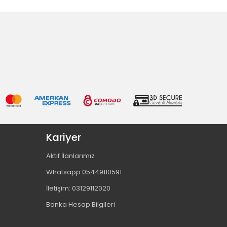
Kariyer
Aktif İlanlarımız
Whatsapp:05449110591
İletişim: 03129112020
Banka Hesap Bilgileri