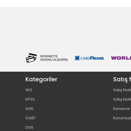
Kategoriler
Satış 
YKS
Satış Nok
KPSS
Satış Nok
AGS
Deneme U
ÖABT
Kurumsal
DGS