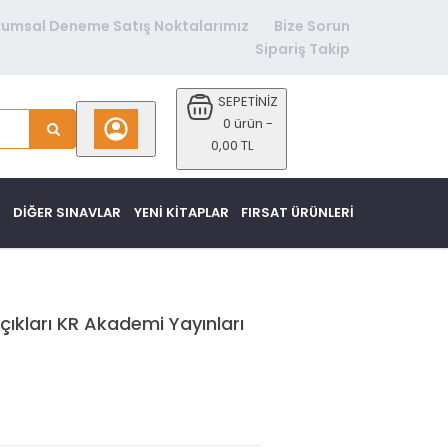
rumsal Deneme Satış Noktalarımız
Bize Sorun
Sipariş Takip
SEPETİNİZ
0 ürün -
0,00 TL
DİĞER SINAVLAR
YENI KITAPLAR
FIRSAT ÜRÜNLERI
çıkları KR Akademi Yayınları