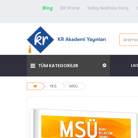
Blog
KR Store
Satış Noktası Giriş
TÜM KATEGORİLER
LG
YKS
MSÜ