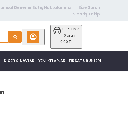
rumsal Deneme Satış Noktalarımız
Bize Sorun
Sipariş Takip
SEPETİNİZ
0 ürün -
0,00 TL
DİĞER SINAVLAR
YENI KITAPLAR
FIRSAT ÜRÜNLERI
rı