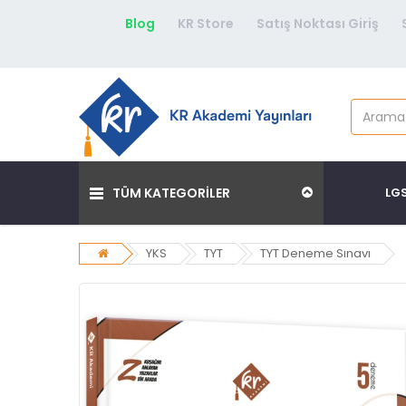
Blog
KR Store
Satış Noktası Giriş
TÜM KATEGORİLER
LG
YKS
TYT
TYT Deneme Sınavı