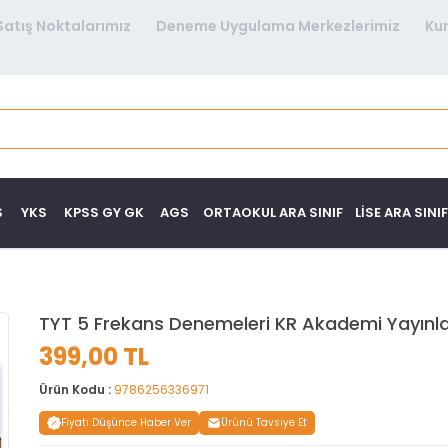
Satış Noktalarımız
Deneme Uygulama Merkezlerimiz
Ku
S
YKS
KPSS GY GK
AGS
ORTAOKUL ARA SINIF
LISE ARA SINIF
TYT 5 Frekans Denemeleri KR Akademi Yayınla
399,00 TL
Ürün Kodu :
9786256336971
Fiyatı Düşünce Haber Ver
Ürünü Tavsiye Et