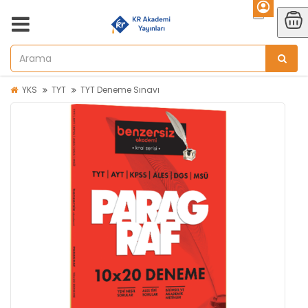
YKS
TYT
TYT Deneme Sınavı