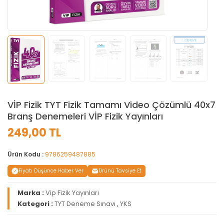
VİP Fizik TYT Fizik Tamamı Video Çözümlü 40x7
Branş Denemeleri VİP Fizik Yayınları
249,00 TL
Ürün Kodu :
9786259487885
Fiyatı Düşünce Haber Ver
Ürünü Tavsiye Et
Marka :
Vip Fizik Yayınları
Kategori :
TYT Deneme Sınavı
,
YKS