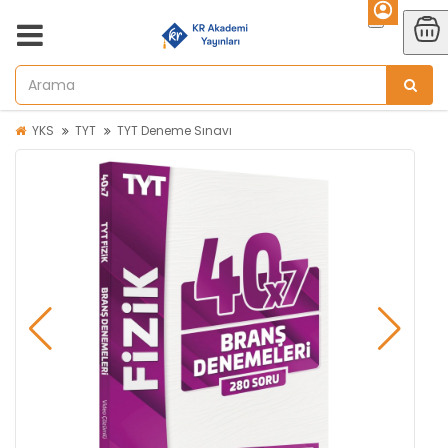
YKS
TYT
TYT Deneme Sınavı