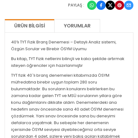
PAYLAŞ :
ÜRÜN BILGISI
YORUMLAR
40’lı TYT Fizik Branş Denemesi – Detaylı Analiz sistemi,
Özgün Sorular ve Birebir ÖSYM Uyumu
Bu kitap, TYT Fizik netlerini bilinçli ve kalıcı şekilde artırmak
isteyen öğrenciler için hazırlanmıştır
TYT fizik 40`lı branş denemeleri kitabımızda ÖSYM
müfredatına birebir uygun toplam 280 soru
bulunmaktadır. Bu soruların konularını belirlerken bu
zamana kadar gelen TYT ve MSÜ sorularının yıllara göre
konu dağılımlarını dikkate aldım. Denemelerdeki ana
hedefim sınav öncesinde sana 40 adet ÖSYM denemesi
çözdürmek. Yani sınav öncesinde sana bu deneyimi
defalarca yaşatmak. Bu sebeple her denemenin
içerisinde ÖSYM seviyesi diyebileceğimiz orta seviye
sorulardan 4 adet, sizlere yeni bakış açıları katabilmek