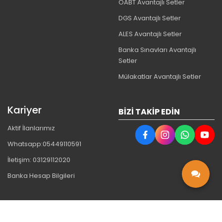
ÖABT Avantajlı Setler
DGS Avantajlı Setler
ALES Avantajlı Setler
Banka Sınavları Avantajlı
Setler
Mülakatlar Avantajlı Setler
Kariyer
BIZI TAKIP EDIN
Aktif İlanlarımız
Whatsapp:05449110591
İletişim: 03129112020
Banka Hesap Bilgileri
Bu site,
PobolEti®
Entegre E-ticaret Sistemi ile hazırlanmıştır.