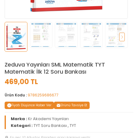
Zeduva Yayınları SML Matematik TYT
Matematik İlk 12 Soru Bankası
469,00 TL
Ürün Kodu :
9786259686677
Fiyatı Düşünce Haber Ver
Ürünü Tavsiye Et
Marka :
Kr Akademi Yayınları
Kategori :
TYT Soru Bankası
,
TYT
En geç 10 Ağustos Pazartesi günü kargoya verilir.