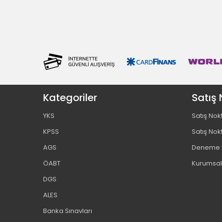
Kategoriler
Satış 
YKS
Satış Nok
KPSS
Satış Nok
AGS
Deneme U
ÖABT
Kurumsal
DGS
ALES
Banka Sınavları