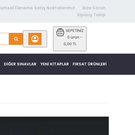
rumsal Deneme Satış Noktalarımız
Bize Sorun
Sipariş Takip
SEPETİNİZ
0 ürün -
0,00 TL
DİĞER SINAVLAR
YENI KITAPLAR
FIRSAT ÜRÜNLERI