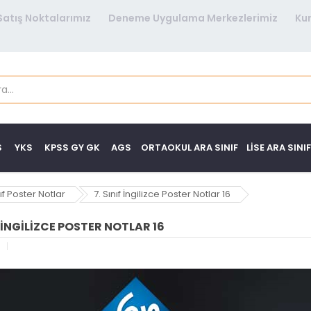
Satış Noktalarımız
Deneme Uygulama Merkezlerimiz
Ku
S
YKS
KPSS GY GK
AGS
ORTAOKUL ARA SINIF
LISE ARA SINIF
nıf Poster Notlar
7. Sınıf İngilizce Poster Notlar 16
F İNGILIZCE POSTER NOTLAR 16