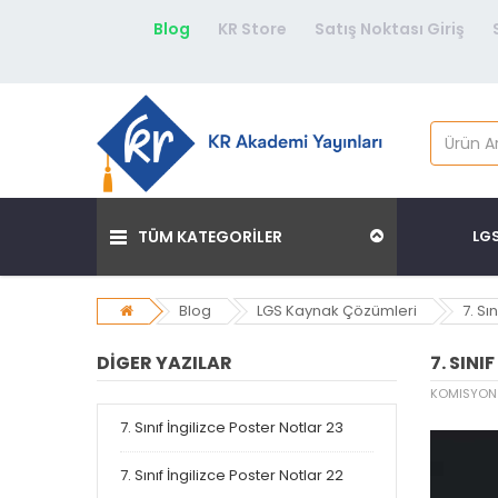
Blog
KR Store
Satış Noktası Giriş
TÜM KATEGORİLER
LG
Blog
LGS Kaynak Çözümleri
7. Sı
DIGER YAZILAR
7. SINI
KOMISYON
7. Sınıf İngilizce Poster Notlar 23
7. Sınıf İngilizce Poster Notlar 22