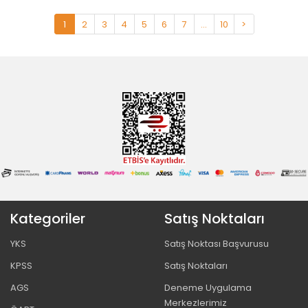
1
2
3
4
5
6
7
...
10
>
Kategoriler
Satış Noktaları
YKS
Satış Noktası Başvurusu
KPSS
Satış Noktaları
AGS
Deneme Uygulama
Merkezlerimiz