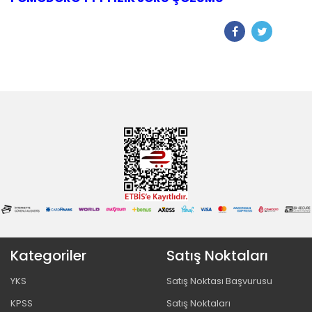
Kategoriler
Satış Noktaları
YKS
Satış Noktası Başvurusu
KPSS
Satış Noktaları