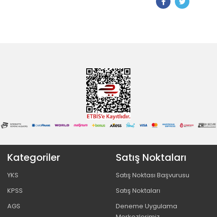
Kategoriler
Satış Noktaları
YKS
Satış Noktası Başvurusu
KPSS
Satış Noktaları
AGS
Deneme Uygulama
Merkezlerimiz