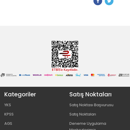
Kategoriler
Satış Noktaları
YKS
Satış Noktası Başvurusu
KPSS
Satış Noktaları
AGS
Deneme Uygulama
Merkezlerimiz