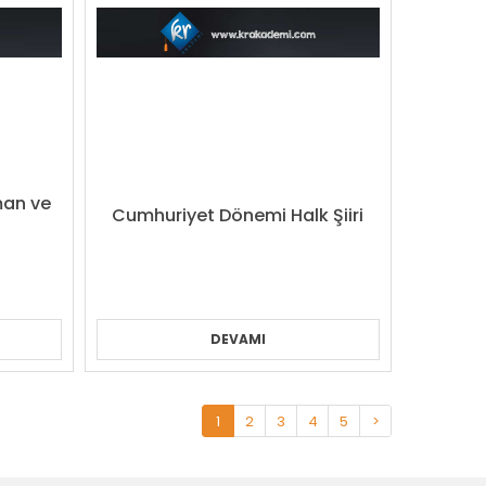
man ve
Cumhuriyet Dönemi Halk Şiiri
DEVAMI
1
2
3
4
5
>