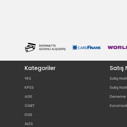
Kategoriler
Satış 
YKS
Satış Nok
KPSS
Satış Nok
AGS
Deneme U
ÖABT
Kurumsal
DGS
ALES