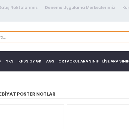
Satış Noktalarımız
Deneme Uygulama Merkezlerimiz
Ku
S
YKS
KPSS GY GK
AGS
ORTAOKUL ARA SINIF
LISE ARA SINIF
EBIYAT POSTER NOTLAR