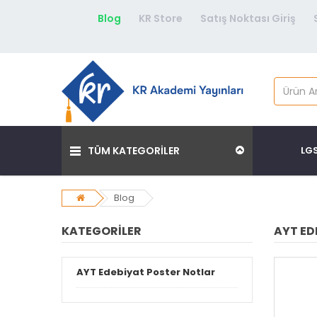
Blog
KR Store
Satış Noktası Giriş
TÜM KATEGORİLER
LG
Blog
KATEGORILER
AYT ED
AYT Edebiyat Poster Notlar