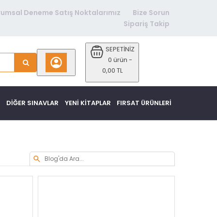
rumsal Deneme Satış Noktalarımız
Bize Sorun
Sipariş Takip
SEPETİNİZ
0 ürün -
0,00 TL
DİĞER SINAVLAR
YENI KITAPLAR
FIRSAT ÜRÜNLERI